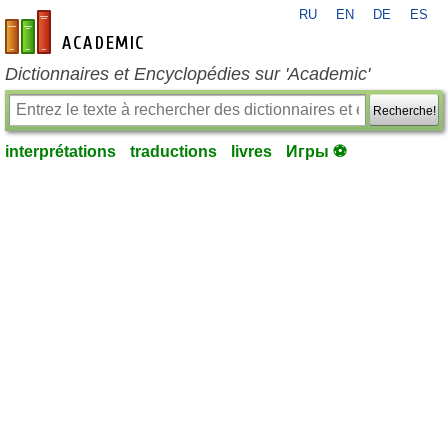
RU
EN
DE
ES
fr-academic.com
Dictionnaires et Encyclopédies sur 'Academic'
Recherche!
interprétations
traductions
livres
Игры ⚽