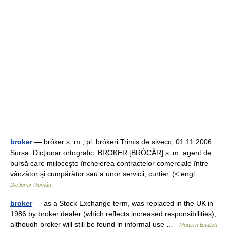
broker
— bróker s. m., pl. brókeri Trimis de siveco, 01.11.2006.
Sursa: Dicţionar ortografic BROKER [BRÓCĂR] s. m. agent de
bursă care mijloceşte încheierea contractelor comerciale între
vânzător şi cumpărător sau a unor servicii; curtier. (< engl.… …
Dicționar Român
broker
— as a Stock Exchange term, was replaced in the UK in
1986 by broker dealer (which reflects increased responsibilities),
although broker will still be found in informal use …
Modern English