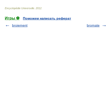
Encyclopédie Universelle
.
2012
.
Игры ⚽
Поможем написать реферат
broiement
bromate