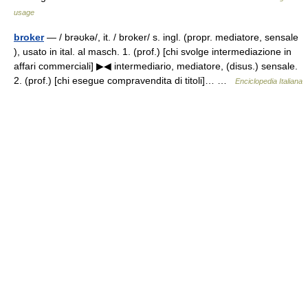
usage
broker
— / brəʊkə/, it. / broker/ s. ingl. (propr. mediatore, sensale
), usato in ital. al masch. 1. (prof.) [chi svolge intermediazione in
affari commerciali] ▶◀ intermediario, mediatore, (disus.) sensale.
2. (prof.) [chi esegue compravendita di titoli]… …
Enciclopedia Italiana