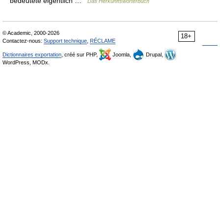
bedeutete eigentlich …
Das Herkunftswörterbuch
© Academic, 2000-2026
18+
Contactez-nous:
Support technique
,
RÉCLAME
Dictionnaires exportation
, créé sur PHP,
Joomla,
Drupal,
WordPress, MODx.