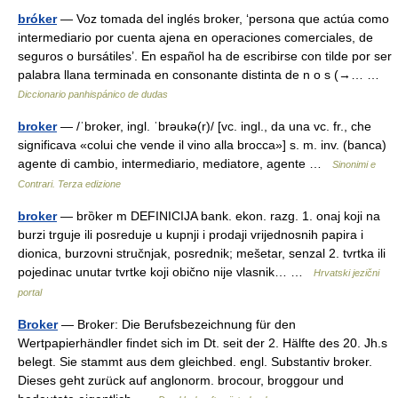
bróker
— Voz tomada del inglés broker, ‘persona que actúa como
intermediario por cuenta ajena en operaciones comerciales, de
seguros o bursátiles’. En español ha de escribirse con tilde por ser
palabra llana terminada en consonante distinta de n o s (→… …
Diccionario panhispánico de dudas
broker
— /ˈbroker, ingl. ˈbrəukə(r)/ [vc. ingl., da una vc. fr., che
significava «colui che vende il vino alla brocca»] s. m. inv. (banca)
agente di cambio, intermediario, mediatore, agente …
Sinonimi e
Contrari. Terza edizione
broker
— brȍker m DEFINICIJA bank. ekon. razg. 1. onaj koji na
burzi trguje ili posreduje u kupnji i prodaji vrijednosnih papira i
dionica, burzovni stručnjak, posrednik; mešetar, senzal 2. tvrtka ili
pojedinac unutar tvrtke koji obično nije vlasnik… …
Hrvatski jezični
portal
Broker
— Broker: Die Berufsbezeichnung für den
Wertpapierhändler findet sich im Dt. seit der 2. Hälfte des 20. Jh.s
belegt. Sie stammt aus dem gleichbed. engl. Substantiv broker.
Dieses geht zurück auf anglonorm. brocour, broggour und