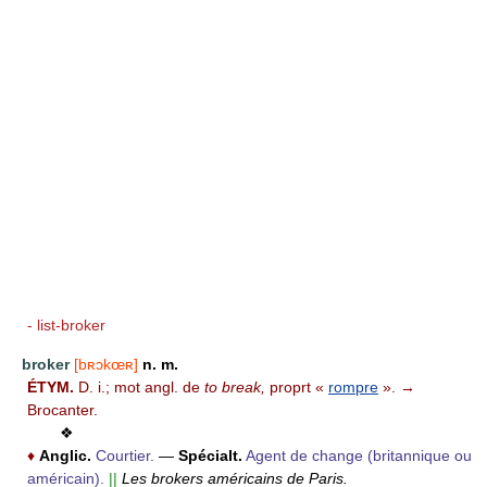
- list-broker
broker
[bʀɔkœʀ]
n. m.
ÉTYM.
D. i.; mot angl. de
to break,
proprt «
rompre
». →
Brocanter.
❖
♦
Anglic.
Courtier.
—
Spécialt.
Agent de change (britannique ou
américain).
||
Les brokers américains de Paris.