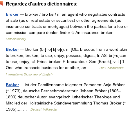
Regardez d'autres dictionnaires:
broker
— bro·ker / brō kər/ n: an agent who negotiates contracts
of sale (as of real estate or securities) or other agreements (as
insurance contracts or mortgages) between the parties for a fee or
commission compare dealer, finder ◇ An insurance broker… …
Law dictionary
Broker
— Bro ker (br[=o] k[ e]r), n. [OE. brocour, from a word akin
to broken, bruken, to use, enjoy, possess, digest, fr. AS. br[=u]can
to use, enjoy; cf. Fries. broker, F. brocanteur. See {Brook}, v. t.] 1.
One who transacts business for another; an… …
The Collaborative
International Dictionary of English
Bröker
— ist der Familienname folgender Personen: Anja Bröker
(* 1973), deutsche Fernsehmoderatorin Johann Bröker (1806–
1890) deutscher Autor, evangelisch lutherischer Theologe und
Mitglied der Holsteinische Ständeversammlung Thomas Bröker (*
1985),… …
Deutsch Wikipedia